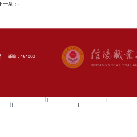
下一条：
-
 邮编：464000
星空平台-星空（中国）
|
星空网页版-星空（中国）
|
华体会官方端
国)
|
龙8-long8(中国)唯一官方网站
|