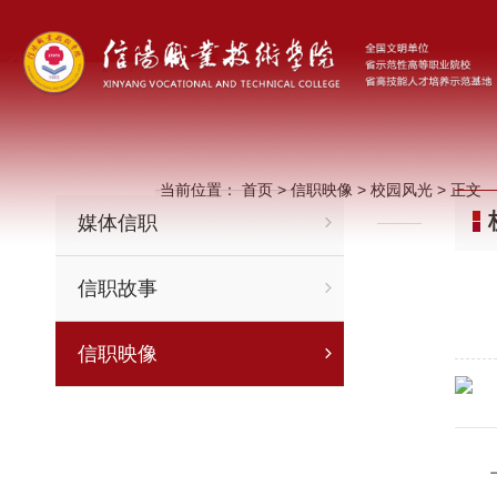
媒体信职
当前位置：
首页
>
信职映像
>
校园风光
>
正文
媒体信职
信职故事
信职映像