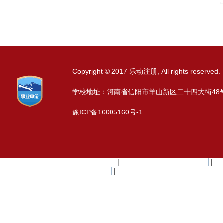
Copyright © 2017 乐动注册, All rights reserved.
学校地址：河南省信阳市羊山新区二十四大街48号
豫ICP备16005160号-1
乐竞体育平台官方网站-乐竞(中国)
|
K体育·「中国」官方网站
|
MK体育·(国际)官方网站-mksport
|
多宝手机网页版登录入口-多宝(中