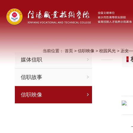
媒体信职
当前位置：
首页
>
信职映像
>
校园风光
>
正文
媒体信职
信职故事
信职映像