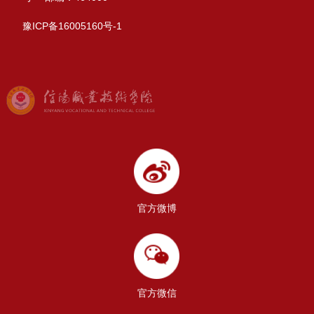
豫ICP备16005160号-1
官方微博
官方微信