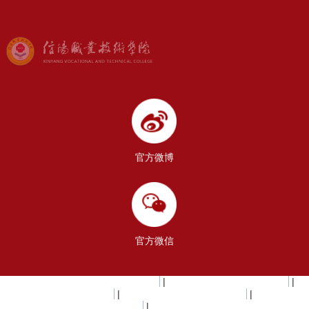
官方微博
官方微信
乐竞体育平台官方网站-乐竞(中国)
|
K体育·「中国」官方网站
|
星空平台-星空（中国）
|
星空网页版-星空（中国）
|
华体会官
方端网站登录入口-华体会(中国)
|
九游官方网站-九游jiuyou（中