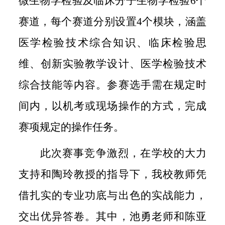
微生物学检验及临床分子生物学检验6个
赛道，每个赛道分别设置4个模块，涵盖
医学检验技术综合知识、临床检验思
维、创新实验教学设计、医学检验技术
综合技能等内容。参赛选手需在规定时
间内，以机考或现场操作的方式，完成
赛项规定的操作任务。
此次赛事竞争激烈，在学校的大力
支持和陶玲教授的指导下，我校教师凭
借扎实的专业功底与出色的实战能力，
交出优异答卷。其中，池勇老师和陈亚