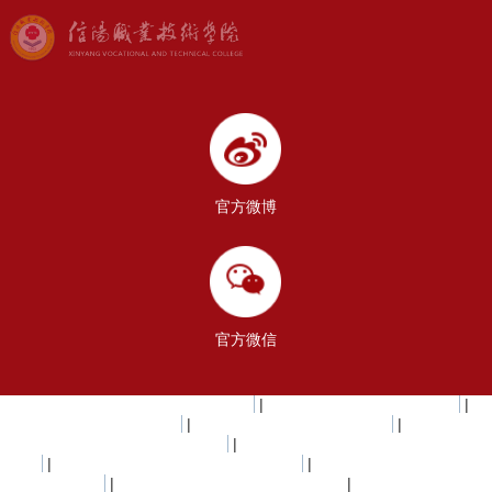
官方微博
官方微信
乐竞体育平台官方网站-乐竞(中国)
|
K体育·「中国」官方网站
|
星空平台-星空（中国）
|
星空网页版-星空（中国）
|
华体会官
方端网站登录入口-华体会(中国)
|
九游官方网站-九游jiuyou（中
国）
|
MK体育·(国际)官方网站-mksport
|
多宝手机网页版登录入
口-多宝(中国)
|
龙8-long8(中国)唯一官方网站
|