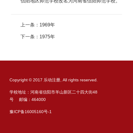
信阳地区师范学校改名为河南省信阳师范学校。
上一条：
1969年
下一条：
1975年
Copyright © 2017 乐动注册, All rights reserved.
学校地址：河南省信阳市羊山新区二十四大街48
号 邮编：464000
豫ICP备16005160号-1